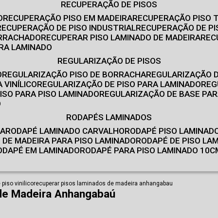
RECUPERAÇÃO DE PISOS
O
RECUPERAÇÃO PISO EM MADEIRA
RECUPERAÇÃO PISO 
RECUPERAÇÃO DE PISO INDUSTRIAL
RECUPERAÇÃO DE PI
ORRACHADO
RECUPERAR PISO LAMINADO DE MADEIRA
RE
IRA LAMINADO
REGULARIZAÇÃO DE PISOS
O
REGULARIZAÇÃO PISO DE BORRACHA
REGULARIZAÇÃO D
 VINÍLICO
REGULARIZAÇÃO DE PISO PARA LAMINADO
RE
ISO PARA PISO LAMINADO
REGULARIZAÇÃO DE BASE PAR
O
RODAPÉS LAMINADOS
RA
RODAPÉ LAMINADO CARVALHO
RODAPÉ PISO LAMINAD
É DE MADEIRA PARA PISO LAMINADO
RODAPÉ DE PISO LA
RODAPÉ EM LAMINADO
RODAPÉ PARA PISO LAMINADO 10C
piso vinilico
recuperar pisos laminados de madeira anhangabau
de Madeira Anhangabaú