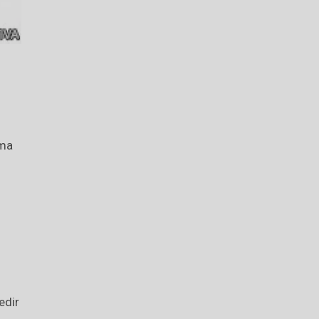
ima
edir