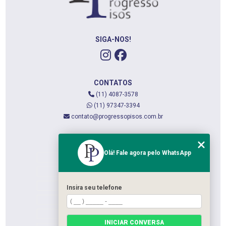
SIGA-NOS!
CONTATOS
(11) 4087-3578
(11) 97347-3394
contato@progressopisos.com.br
MENU
Olá! Fale agora pelo WhatsApp
HOME
QUEM SOMOS
SERVIÇOS
Insira seu telefone
CONTATO
CATEGORIAS
INICIAR CONVERSA