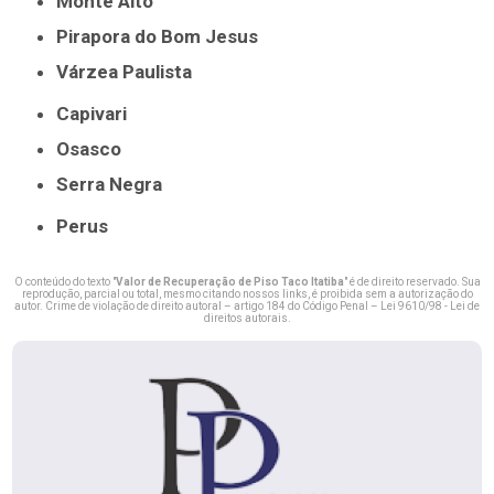
Monte Alto
Pirapora do Bom Jesus
Várzea Paulista
Capivari
Osasco
Serra Negra
Perus
O conteúdo do texto "
Valor de Recuperação de Piso Taco Itatiba
" é de direito reservado. Sua
reprodução, parcial ou total, mesmo citando nossos links, é proibida sem a autorização do
autor. Crime de violação de direito autoral – artigo 184 do Código Penal –
Lei 9610/98 - Lei de
direitos autorais
.