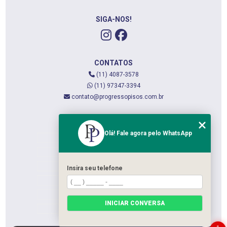
SIGA-NOS!
CONTATOS
(11) 4087-3578
(11) 97347-3394
contato@progressopisos.com.br
MENU
Olá! Fale agora pelo WhatsApp
HOME
QUEM SOMOS
SERVIÇOS
Insira seu telefone
CONTATO
CATEGORIAS
INICIAR CONVERSA
MAPA DO SITE