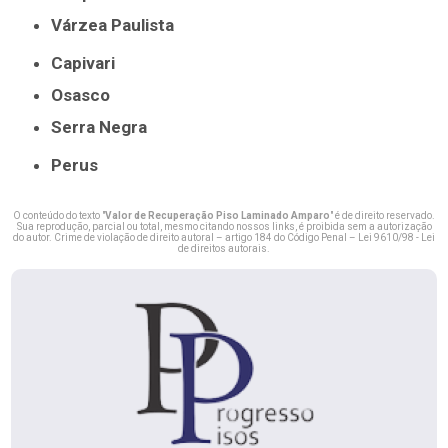
Várzea Paulista
Capivari
Osasco
Serra Negra
Perus
O conteúdo do texto "
Valor de Recuperação Piso Laminado Amparo
" é de direito reservado.
Sua reprodução, parcial ou total, mesmo citando nossos links, é proibida sem a autorização
do autor. Crime de violação de direito autoral – artigo 184 do Código Penal –
Lei 9610/98 - Lei
de direitos autorais
.