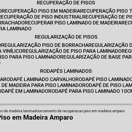
RECUPERAÇÃO DE PISOS
O
RECUPERAÇÃO PISO EM MADEIRA
RECUPERAÇÃO PISO 
RECUPERAÇÃO DE PISO INDUSTRIAL
RECUPERAÇÃO DE PI
ORRACHADO
RECUPERAR PISO LAMINADO DE MADEIRA
RE
IRA LAMINADO
REGULARIZAÇÃO DE PISOS
O
REGULARIZAÇÃO PISO DE BORRACHA
REGULARIZAÇÃO D
 VINÍLICO
REGULARIZAÇÃO DE PISO PARA LAMINADO
RE
ISO PARA PISO LAMINADO
REGULARIZAÇÃO DE BASE PAR
O
RODAPÉS LAMINADOS
RA
RODAPÉ LAMINADO CARVALHO
RODAPÉ PISO LAMINAD
É DE MADEIRA PARA PISO LAMINADO
RODAPÉ DE PISO LA
RODAPÉ EM LAMINADO
RODAPÉ PARA PISO LAMINADO 10C
so de madeira laminado
orcamento de recuperacao piso em madeira amparo
Piso em Madeira Amparo