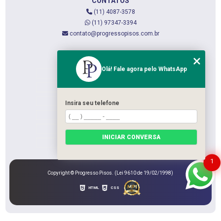
CONTATOS
(11) 4087-3578
(11) 97347-3394
contato@progressopisos.com.br
MENU
Olá! Fale agora pelo WhatsApp
HOME
QUEM SOMOS
SERVIÇOS
Insira seu telefone
CONTATO
CATEGORIAS
INICIAR CONVERSA
MAPA DO SITE
1
Copyright © Progresso Pisos. (Lei 9610 de 19/02/1998)
HTML
CSS