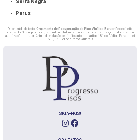
Serra Negra
Perus
O conteúdo do texto "
Orçamento de Recuperação de Piso Vinílico Barueri
" é de direito
reservado. Sua reprodução, parcial ou total, mesmo citando nossos links, é proibida sem a
autorização do autor. Crime de violação de direito autoral – artigo 184 do Código Penal –
Lei
9610/98 - Lei de direitos autorais
.
SIGA-NOS!