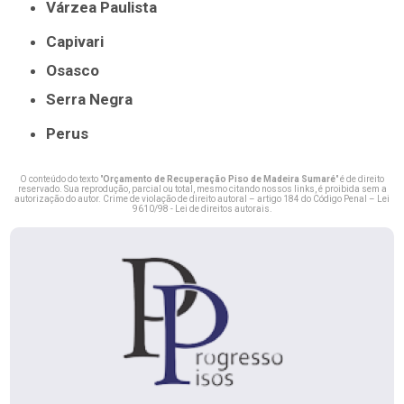
Várzea Paulista
Capivari
Osasco
Serra Negra
Perus
O conteúdo do texto "
Orçamento de Recuperação Piso de Madeira Sumaré
" é de direito
reservado. Sua reprodução, parcial ou total, mesmo citando nossos links, é proibida sem a
autorização do autor. Crime de violação de direito autoral – artigo 184 do Código Penal –
Lei
9610/98 - Lei de direitos autorais
.