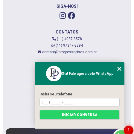
SIGA-NOS!
CONTATOS
(11) 4087-3578
(11) 97347-3394
contato@progressopisos.com.br
MENU
Olá! Fale agora pelo WhatsApp
HOME
QUEM SOMOS
SERVIÇOS
Insira seu telefone
CONTATO
CATEGORIAS
INICIAR CONVERSA
MAPA DO SITE
1