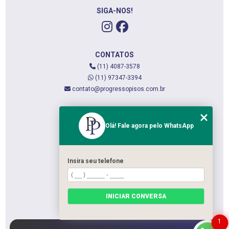
SIGA-NOS!
CONTATOS
(11) 4087-3578
(11) 97347-3394
contato@progressopisos.com.br
MENU
Olá! Fale agora pelo WhatsApp
HOME
QUEM SOMOS
SERVIÇOS
Insira seu telefone
CONTATO
CATEGORIAS
INICIAR CONVERSA
MAPA DO SITE
1