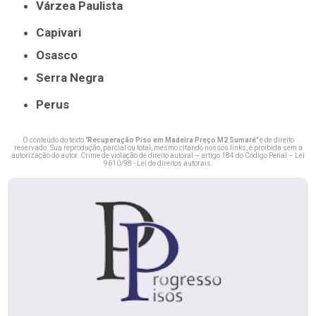
Várzea Paulista
Capivari
Osasco
Serra Negra
Perus
O conteúdo do texto "
Recuperação Piso em Madeira Preço M2 Sumaré
" é de direito
reservado. Sua reprodução, parcial ou total, mesmo citando nossos links, é proibida sem a
autorização do autor. Crime de violação de direito autoral – artigo 184 do Código Penal –
Lei
9610/98 - Lei de direitos autorais
.