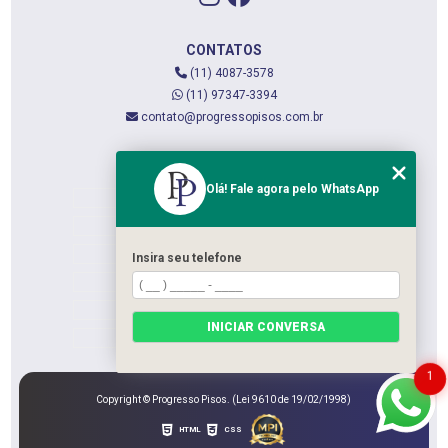
CONTATOS
(11) 4087-3578
(11) 97347-3394
contato@progressopisos.com.br
MENU
Olá! Fale agora pelo WhatsApp
HOME
QUEM SOMOS
SERVIÇOS
Insira seu telefone
CONTATO
CATEGORIAS
INICIAR CONVERSA
MAPA DO SITE
1
Copyright © Progresso Pisos. (Lei 9610 de 19/02/1998)
HTML
CSS