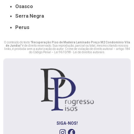
Osasco
Serra Negra
Perus
O conteúdo do texto "
Recuperação Piso de Madeira Laminado Preço M2 Condomínio Vila
de Jundiaí
" é de direito reservado. Sua reprodução, parcial ou total, mesmo citando nossos
links, é proibida sem a autorização do autor. Crime de violação de direito autoral – artigo 184
do Código Penal –
Lei 9610/98 - Lei de direitos autorais
.
SIGA-NOS!