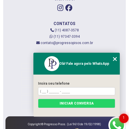
CONTATOS
(11) 4087-3578
(11) 97347-3394
contato@progressopisos.com.br
MENU
Olá! Fale agora pelo WhatsApp
HOME
QUEM SOMOS
SERVIÇOS
Insira seu telefone
CONTATO
CATEGORIAS
INICIAR CONVERSA
MAPA DO SITE
1
Copyright © Progresso Pisos. (Lei 9610 de 19/02/1998)