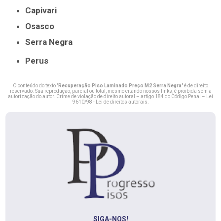
Capivari
Osasco
Serra Negra
Perus
O conteúdo do texto "
Recuperação Piso Laminado Preço M2 Serra Negra
" é de direito
reservado. Sua reprodução, parcial ou total, mesmo citando nossos links, é proibida sem a
autorização do autor. Crime de violação de direito autoral – artigo 184 do Código Penal –
Lei
9610/98 - Lei de direitos autorais
.
SIGA-NOS!