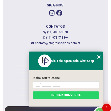
SIGA-NOS!
CONTATOS
(11) 4087-3578
(11) 97347-3394
contato@progressopisos.com.br
MENU
Olá! Fale agora pelo WhatsApp
HOME
QUEM SOMOS
SERVIÇOS
Insira seu telefone
CONTATO
CATEGORIAS
INICIAR CONVERSA
MAPA DO SITE
1