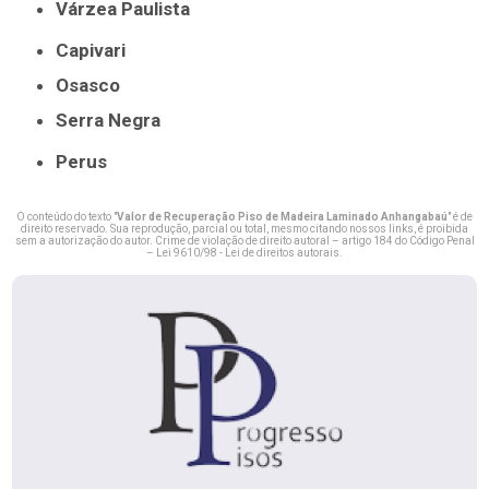
Várzea Paulista
Capivari
Osasco
Serra Negra
Perus
O conteúdo do texto "
Valor de Recuperação Piso de Madeira Laminado Anhangabaú
" é de
direito reservado. Sua reprodução, parcial ou total, mesmo citando nossos links, é proibida
sem a autorização do autor. Crime de violação de direito autoral – artigo 184 do Código Penal
–
Lei 9610/98 - Lei de direitos autorais
.