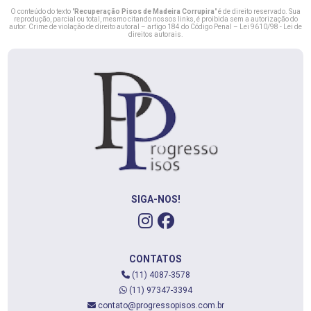
O conteúdo do texto "
Recuperação Pisos de Madeira Corrupira
" é de direito reservado. Sua
reprodução, parcial ou total, mesmo citando nossos links, é proibida sem a autorização do
autor. Crime de violação de direito autoral – artigo 184 do Código Penal –
Lei 9610/98 - Lei de
direitos autorais
.
SIGA-NOS!
CONTATOS
(11) 4087-3578
(11) 97347-3394
contato@progressopisos.com.br