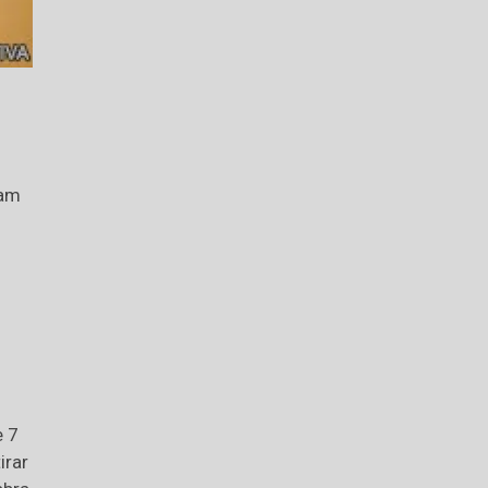
jam
e 7
irar