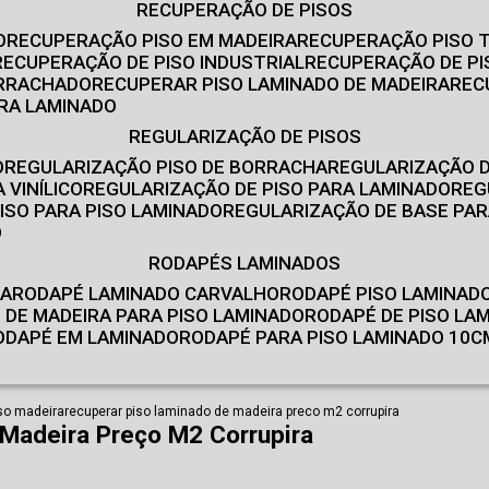
RECUPERAÇÃO DE PISOS
O
RECUPERAÇÃO PISO EM MADEIRA
RECUPERAÇÃO PISO 
RECUPERAÇÃO DE PISO INDUSTRIAL
RECUPERAÇÃO DE PI
ORRACHADO
RECUPERAR PISO LAMINADO DE MADEIRA
RE
IRA LAMINADO
REGULARIZAÇÃO DE PISOS
O
REGULARIZAÇÃO PISO DE BORRACHA
REGULARIZAÇÃO D
 VINÍLICO
REGULARIZAÇÃO DE PISO PARA LAMINADO
RE
ISO PARA PISO LAMINADO
REGULARIZAÇÃO DE BASE PAR
O
RODAPÉS LAMINADOS
RA
RODAPÉ LAMINADO CARVALHO
RODAPÉ PISO LAMINAD
É DE MADEIRA PARA PISO LAMINADO
RODAPÉ DE PISO LA
RODAPÉ EM LAMINADO
RODAPÉ PARA PISO LAMINADO 10C
so madeira
recuperar piso laminado de madeira preco m2 corrupira
Madeira Preço M2 Corrupira