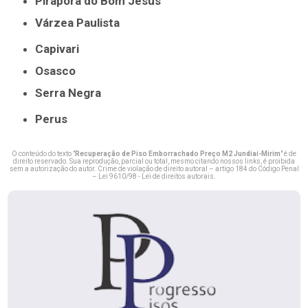
Pirapora do Bom Jesus
Várzea Paulista
Capivari
Osasco
Serra Negra
Perus
O conteúdo do texto "
Recuperação de Piso Emborrachado Preço M2 Jundiaí-Mirim
" é de
direito reservado. Sua reprodução, parcial ou total, mesmo citando nossos links, é proibida
sem a autorização do autor. Crime de violação de direito autoral – artigo 184 do Código Penal
–
Lei 9610/98 - Lei de direitos autorais
.