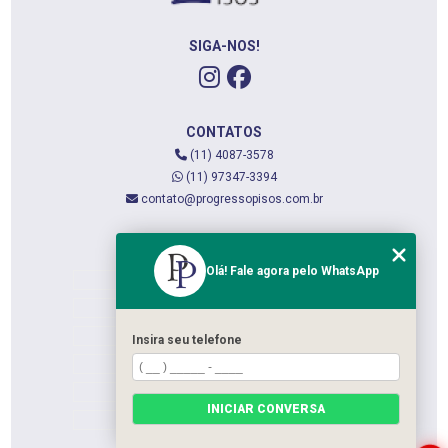
SIGA-NOS!
CONTATOS
(11) 4087-3578
(11) 97347-3394
contato@progressopisos.com.br
MENU
Olá! Fale agora pelo WhatsApp
HOME
QUEM SOMOS
SERVIÇOS
Insira seu telefone
CONTATO
CATEGORIAS
INICIAR CONVERSA
MAPA DO SITE