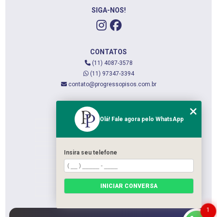
SIGA-NOS!
CONTATOS
(11) 4087-3578
(11) 97347-3394
contato@progressopisos.com.br
MENU
Olá! Fale agora pelo WhatsApp
HOME
QUEM SOMOS
SERVIÇOS
Insira seu telefone
CONTATO
CATEGORIAS
INICIAR CONVERSA
MAPA DO SITE
1