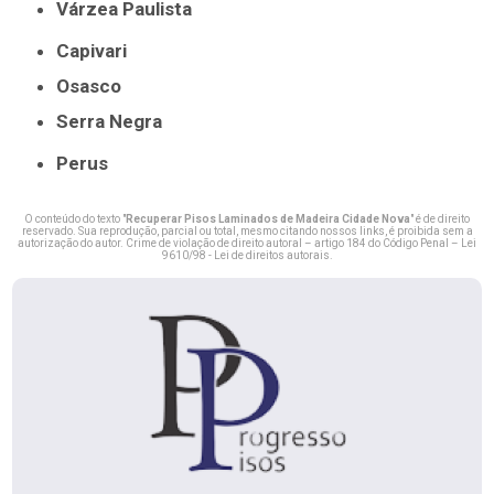
Várzea Paulista
Capivari
Osasco
Serra Negra
Perus
O conteúdo do texto "
Recuperar Pisos Laminados de Madeira Cidade Nova
" é de direito
reservado. Sua reprodução, parcial ou total, mesmo citando nossos links, é proibida sem a
autorização do autor. Crime de violação de direito autoral – artigo 184 do Código Penal –
Lei
9610/98 - Lei de direitos autorais
.