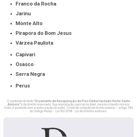
Franco da Rocha
Jarinu
Monte Alto
Pirapora do Bom Jesus
Várzea Paulista
Capivari
Osasco
Serra Negra
Perus
O conteúdo do texto "
Orçamento de Recuperação de Piso Emborrachado Horto Santo
Antonio
" é de direito reservado. Sua reprodução, parcial ou total, mesmo citando nossos
links, é proibida sem a autorização do autor. Crime de violação de direito autoral – artigo 184
do Código Penal –
Lei 9610/98 - Lei de direitos autorais
.