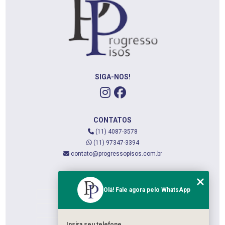
SIGA-NOS!
CONTATOS
(11) 4087-3578
(11) 97347-3394
contato@progressopisos.com.br
MENU
Olá! Fale agora pelo WhatsApp
HOME
QUEM SOMOS
SERVIÇOS
Insira seu telefone