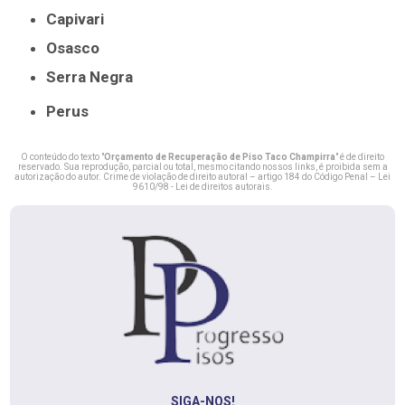
Capivari
Osasco
Serra Negra
Perus
O conteúdo do texto "
Orçamento de Recuperação de Piso Taco Champirra
" é de direito
reservado. Sua reprodução, parcial ou total, mesmo citando nossos links, é proibida sem a
autorização do autor. Crime de violação de direito autoral – artigo 184 do Código Penal –
Lei
9610/98 - Lei de direitos autorais
.
SIGA-NOS!