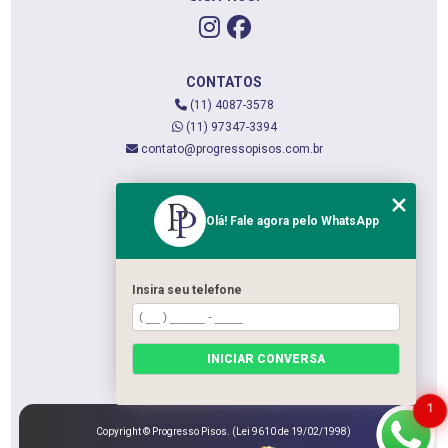
CONTATOS
(11) 4087-3578
(11) 97347-3394
contato@progressopisos.com.br
MENU
Olá! Fale agora pelo WhatsApp
HOME
QUEM SOMOS
SERVIÇOS
Insira seu telefone
CONTATO
CATEGORIAS
INICIAR CONVERSA
MAPA DO SITE
1
Copyright © Progresso Pisos. (Lei 9610 de 19/02/1998)