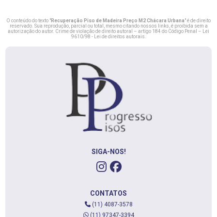
O conteúdo do texto "
Recuperação Piso de Madeira Preço M2 Chácara Urbana
" é de direito
reservado. Sua reprodução, parcial ou total, mesmo citando nossos links, é proibida sem a
autorização do autor. Crime de violação de direito autoral – artigo 184 do Código Penal –
Lei
9610/98 - Lei de direitos autorais
.
SIGA-NOS!
CONTATOS
(11) 4087-3578
(11) 97347-3394