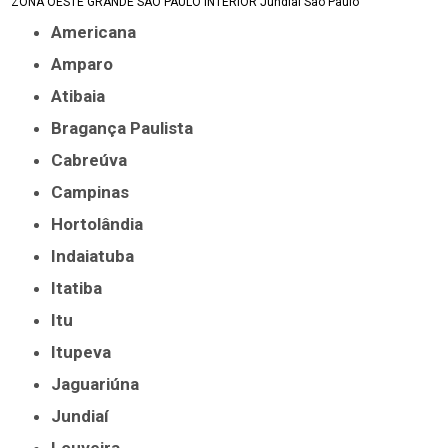
ZONA OESTE
GRANDE SÃO PAULO
INTERIOR
Jundiaí
São Paulo
Americana
Amparo
Atibaia
Bragança Paulista
Cabreúva
Campinas
Hortolândia
Indaiatuba
Itatiba
Itu
Itupeva
Jaguariúna
Jundiaí