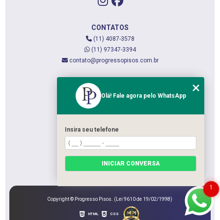
CONTATOS
(11) 4087-3578
(11) 97347-3394
contato@progressopisos.com.br
MENU
Olá! Fale agora pelo WhatsApp
HOME
QUEM SOMOS
SERVIÇOS
Insira seu telefone
CONTATO
CATEGORIAS
INICIAR CONVERSA
MAPA DO SITE
1
Copyright © Progresso Pisos. (Lei 9610 de 19/02/1998)
HTML
CSS