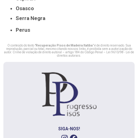
Osasco
Serra Negra
Perus
O conteúdo do texto "
Recuperação Pisos de Madeira Itatiba
" é de direito reservado. Sua
reprodução, parcial ou total, mesmo citando nossos links, é proibida sem a autorização do
autor. Crime de violação de direito autoral – artigo 184 do Código Penal –
Lei 9610/98 - Lei de
direitos autorais
.
SIGA-NOS!