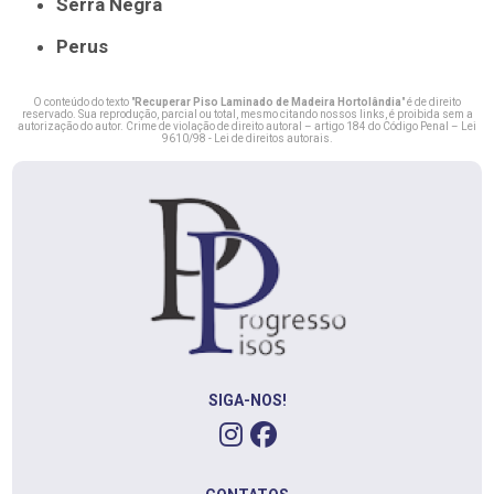
Serra Negra
Perus
O conteúdo do texto "
Recuperar Piso Laminado de Madeira Hortolândia
" é de direito
reservado. Sua reprodução, parcial ou total, mesmo citando nossos links, é proibida sem a
autorização do autor. Crime de violação de direito autoral – artigo 184 do Código Penal –
Lei
9610/98 - Lei de direitos autorais
.
SIGA-NOS!