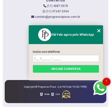
CONTATOS
(11) 4087-3578
(11) 97347-3394
contato@progressopisos.com.br
MENU
Olá! Fale agora pelo WhatsApp
HOME
QUEM SOMOS
SERVIÇOS
Insira seu telefone
CONTATO
CATEGORIAS
INICIAR CONVERSA
MAPA DO SITE
1
Copyright © Progresso Pisos. (Lei 9610 de 19/02/1998)
HTML
CSS