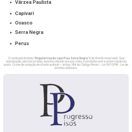
Várzea Paulista
Capivari
Osasco
Serra Negra
Perus
O conteúdo do texto "
Regularização Laje Piso Serra Negra
" é de direito reservado. Sua
reprodução, parcial ou total, mesmo citando nossos links, é proibida sem a autorização do
autor. Crime de violação de direito autoral – artigo 184 do Código Penal –
Lei 9610/98 - Lei de
direitos autorais
.