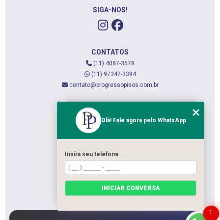
SIGA-NOS!
CONTATOS
(11) 4087-3578
(11) 97347-3394
contato@progressopisos.com.br
MENU
Olá! Fale agora pelo WhatsApp
HOME
QUEM SOMOS
SERVIÇOS
Insira seu telefone
CONTATO
CATEGORIAS
INICIAR CONVERSA
MAPA DO SITE
1