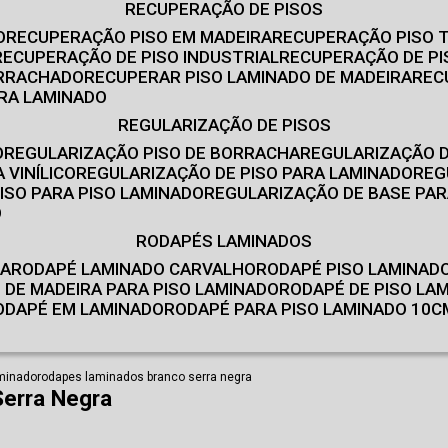
RECUPERAÇÃO DE PISOS
O
RECUPERAÇÃO PISO EM MADEIRA
RECUPERAÇÃO PISO 
RECUPERAÇÃO DE PISO INDUSTRIAL
RECUPERAÇÃO DE PI
ORRACHADO
RECUPERAR PISO LAMINADO DE MADEIRA
RE
IRA LAMINADO
REGULARIZAÇÃO DE PISOS
O
REGULARIZAÇÃO PISO DE BORRACHA
REGULARIZAÇÃO D
 VINÍLICO
REGULARIZAÇÃO DE PISO PARA LAMINADO
RE
ISO PARA PISO LAMINADO
REGULARIZAÇÃO DE BASE PAR
O
RODAPÉS LAMINADOS
RA
RODAPÉ LAMINADO CARVALHO
RODAPÉ PISO LAMINAD
É DE MADEIRA PARA PISO LAMINADO
RODAPÉ DE PISO LA
RODAPÉ EM LAMINADO
RODAPÉ PARA PISO LAMINADO 10C
aminado
rodapes laminados branco serra negra
erra Negra