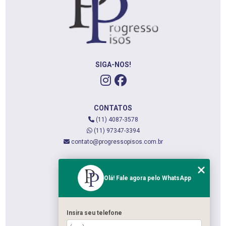
SIGA-NOS!
CONTATOS
(11) 4087-3578
(11) 97347-3394
contato@progressopisos.com.br
MENU
Olá! Fale agora pelo WhatsApp
HOME
QUEM SOMOS
SERVIÇOS
Insira seu telefone
CONTATO