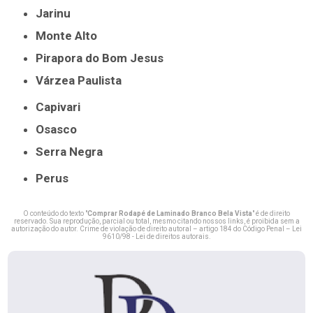
Jarinu
Monte Alto
Pirapora do Bom Jesus
Várzea Paulista
Capivari
Osasco
Serra Negra
Perus
O conteúdo do texto "
Comprar Rodapé de Laminado Branco Bela Vista
" é de direito
reservado. Sua reprodução, parcial ou total, mesmo citando nossos links, é proibida sem a
autorização do autor. Crime de violação de direito autoral – artigo 184 do Código Penal –
Lei
9610/98 - Lei de direitos autorais
.