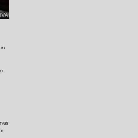
 no
to
 mas
ue