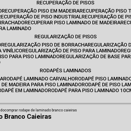
RECUPERAÇÃO DE PISOS
O
RECUPERAÇÃO PISO EM MADEIRA
RECUPERAÇÃO PISO 
RECUPERAÇÃO DE PISO INDUSTRIAL
RECUPERAÇÃO DE PI
ORRACHADO
RECUPERAR PISO LAMINADO DE MADEIRA
RE
IRA LAMINADO
REGULARIZAÇÃO DE PISOS
O
REGULARIZAÇÃO PISO DE BORRACHA
REGULARIZAÇÃO D
 VINÍLICO
REGULARIZAÇÃO DE PISO PARA LAMINADO
RE
ISO PARA PISO LAMINADO
REGULARIZAÇÃO DE BASE PAR
O
RODAPÉS LAMINADOS
RA
RODAPÉ LAMINADO CARVALHO
RODAPÉ PISO LAMINAD
É DE MADEIRA PARA PISO LAMINADO
RODAPÉ DE PISO LA
RODAPÉ EM LAMINADO
RODAPÉ PARA PISO LAMINADO 10C
ado
comprar rodape de laminado branco caieiras
 Branco Caieiras