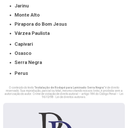
Jarinu
Monte Alto
Pirapora do Bom Jesus
Várzea Paulista
Capivari
Osasco
Serra Negra
Perus
O conteúdo do texto "
Instalação de Rodapé para Laminado Serra Negra
" é de direito
reservado. Sua reprodução, parcial ou total, mesmo citando nossos links, é proibida sem a
autorização do autor. Crime de violação de direito autoral – artigo 184 do Código Penal –
Lei
9610/98 - Lei de direitos autorais
.