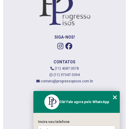
SIGA-NOS!
CONTATOS
(11) 4087-3578
(11) 97347-3394
contato@progressopisos.com.br
MENU
Olá! Fale agora pelo WhatsApp
HOME
QUEM SOMOS
SERVIÇOS
Insira seu telefone
CONTATO